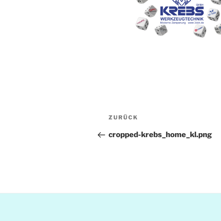
Beitragsnavigation
Vorheriger
ZURÜCK
Beitrag
cropped-krebs_home_kl.png