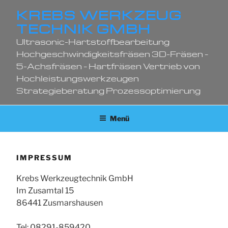
Zum
KREBS WERKZEUG
Inhalt
TECHNIK GMBH
springen
Ultrasonic-Hartstoffbearbeitung
Hochgeschwindigkeitsfräsen 3D-Fräsen –
5-Achsfräsen – Hartfräsen Vertrieb von
Hochleistungswerkzeugen
Strategieberatung Prozessoptimierung
Menü
IMPRESSUM
Krebs Werkzeugtechnik GmbH
Im Zusamtal 15
86441 Zusmarshausen
Tel: 08291-859420