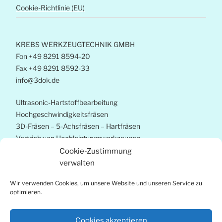
Cookie-Richtlinie (EU)
KREBS WERKZEUGTECHNIK GMBH
Fon +49 8291 8594-20
Fax +49 8291 8592-33
info@3dok.de
Ultrasonic-Hartstoffbearbeitung
Hochgeschwindigkeitsfräsen
3D-Fräsen – 5-Achsfräsen – Hartfräsen
Vertrieb von Hochleistungswerkzeugen
Strategieberatung
Cookie-Zustimmung
Prozessoptimierung
verwalten
Wir verwenden Cookies, um unsere Website und unseren Service zu
copyright by Krebs Werkzeugtechnik Gmbh
optimieren.
Design & Hosting EDV-Systeme Steiger
Cookies akzeptieren