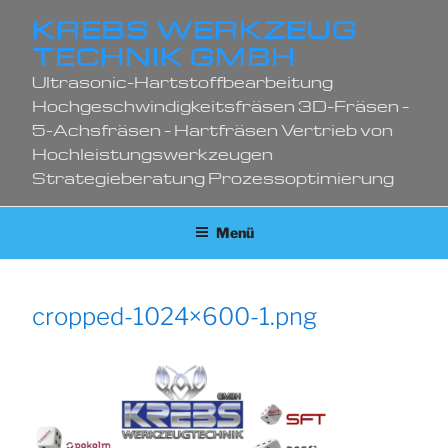
Zum
KREBS WERKZEUG
Inhalt
TECHNIK GMBH
springen
Ultrasonic-Hartstoffbearbeitung
Hochgeschwindigkeitsfräsen 3D-Fräsen –
5-Achsfräsen – Hartfräsen Vertrieb von
Hochleistungswerkzeugen
Strategieberatung Prozessoptimierung
Menü
cropped-1024×600-1.png