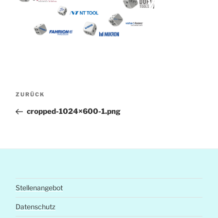
Beitragsnavigation
Vorheriger
ZURÜCK
Beitrag
cropped-1024×600-1.png
Stellenangebot
Datenschutz