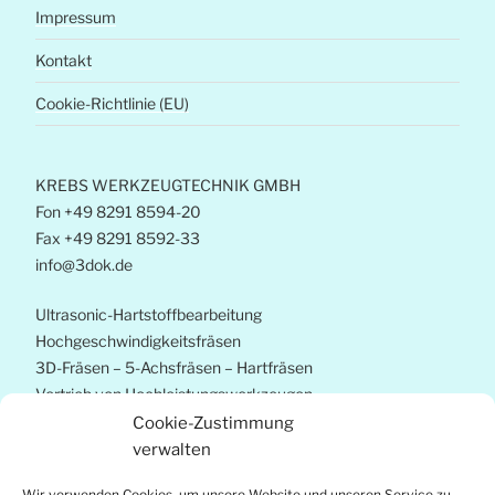
Impressum
Kontakt
Cookie-Richtlinie (EU)
KREBS WERKZEUGTECHNIK GMBH
Fon +49 8291 8594-20
Fax +49 8291 8592-33
info@3dok.de
Ultrasonic-Hartstoffbearbeitung
Hochgeschwindigkeitsfräsen
3D-Fräsen – 5-Achsfräsen – Hartfräsen
Vertrieb von Hochleistungswerkzeugen
Strategieberatung
Cookie-Zustimmung
Prozessoptimierung
verwalten
Wir verwenden Cookies, um unsere Website und unseren Service zu