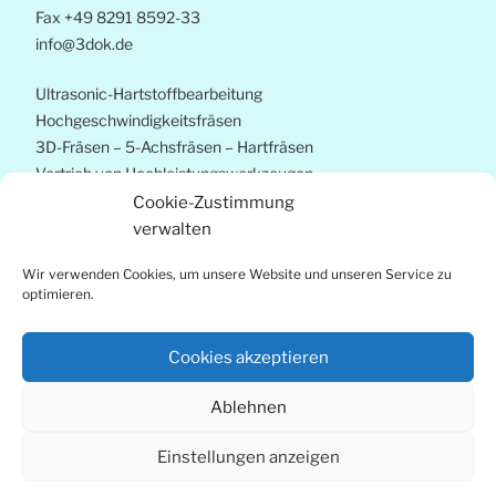
Fax +49 8291 8592-33
info@3dok.de
Ultrasonic-Hartstoffbearbeitung
Hochgeschwindigkeitsfräsen
3D-Fräsen – 5-Achsfräsen – Hartfräsen
Vertrieb von Hochleistungswerkzeugen
Strategieberatung
Cookie-Zustimmung
Prozessoptimierung
verwalten
Wir verwenden Cookies, um unsere Website und unseren Service zu
copyright by Krebs Werkzeugtechnik Gmbh
optimieren.
Design & Hosting EDV-Systeme Steiger
Cookies akzeptieren
Ablehnen
Datenschutz
Stolz präsentiert von WordPress
Einstellungen anzeigen