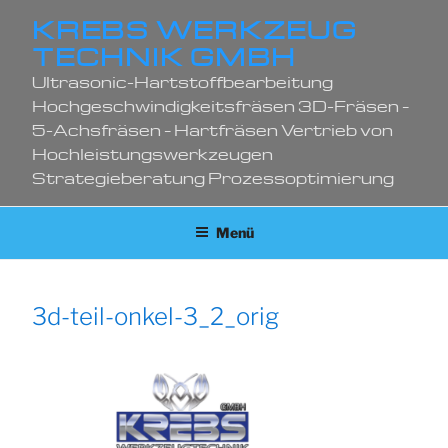
Zum
KREBS WERKZEUG
Inhalt
TECHNIK GMBH
springen
Ultrasonic-Hartstoffbearbeitung
Hochgeschwindigkeitsfräsen 3D-Fräsen –
5-Achsfräsen – Hartfräsen Vertrieb von
Hochleistungswerkzeugen
Strategieberatung Prozessoptimierung
Menü
3d-teil-onkel-3_2_orig