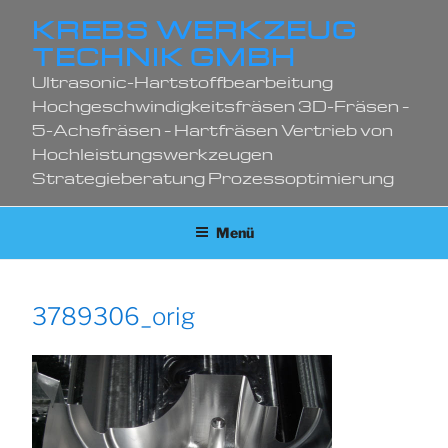
Zum
KREBS WERKZEUG
Inhalt
TECHNIK GMBH
springen
Ultrasonic-Hartstoffbearbeitung
Hochgeschwindigkeitsfräsen 3D-Fräsen –
5-Achsfräsen – Hartfräsen Vertrieb von
Hochleistungswerkzeugen
Strategieberatung Prozessoptimierung
Menü
3789306_orig