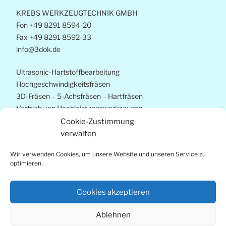
KREBS WERKZEUGTECHNIK GMBH
Fon +49 8291 8594-20
Fax +49 8291 8592-33
info@3dok.de
Ultrasonic-Hartstoffbearbeitung
Hochgeschwindigkeitsfräsen
3D-Fräsen – 5-Achsfräsen – Hartfräsen
Vertrieb von Hochleistungswerkzeugen
Strategieberatung
Cookie-Zustimmung
Prozessoptimierung
verwalten
Wir verwenden Cookies, um unsere Website und unseren Service zu
copyright by Krebs Werkzeugtechnik Gmbh
optimieren.
Design & Hosting EDV-Systeme Steiger
Cookies akzeptieren
Ablehnen